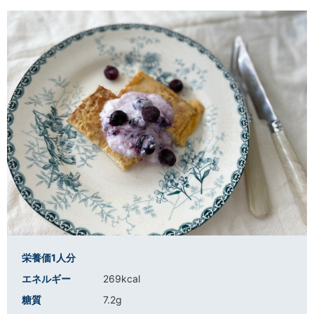
栄養価1人分
エネルギー
269kcal
糖質
7.2g